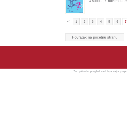
U subotu, 7. novembra 20
<
1
2
3
4
5
6
7
Povratak na početnu stranu
Za optimalni pregled sadržaja sajta prep