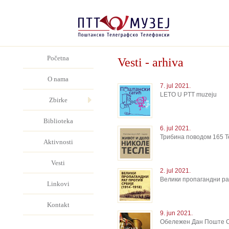
Početna
Vesti - arhiva
O nama
7. jul 2021.
LETO U PTT muzeju
Zbirke
Biblioteka
6. jul 2021.
Трибина поводом 165 Те
Aktivnosti
Vesti
2. jul 2021.
Велики пропагандни ра
Linkovi
Kontakt
9. jun 2021.
Обележен Дан Поште Срб