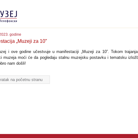
2023. godine
stacija „Muzeji za 10”
ej i ove godine učestvuje u manifestaciji „Muzeji za 10”. Tokom trajanja
ci muzeja moći će da pogledaju stalnu muzejsku postavku i tematsku izložb
obro nam došli!
ratak na početnu stranu