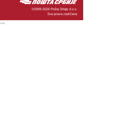
©2009-2026 Pošta Srbije d.o.o.
Sva prava zadržana
rome