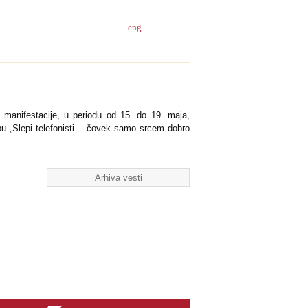
eng
 manifestacije, u periodu od 15. do 19. maja,
u „Slepi telefonisti – čovek samo srcem dobro
Arhiva vesti