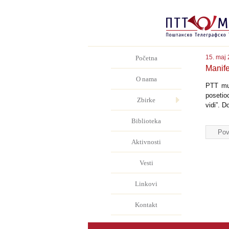
15. maj 
Početna
Manife
O nama
PTT muz
posetio
Zbirke
vidi”. D
Biblioteka
Pov
Aktivnosti
Vesti
Linkovi
Kontakt