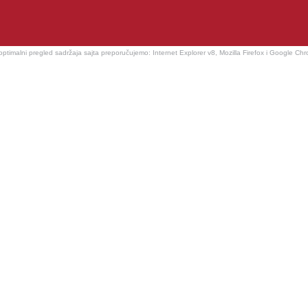
optimalni pregled sadržaja sajta preporučujemo: Internet Explorer v8, Mozilla Firefox i Google Ch